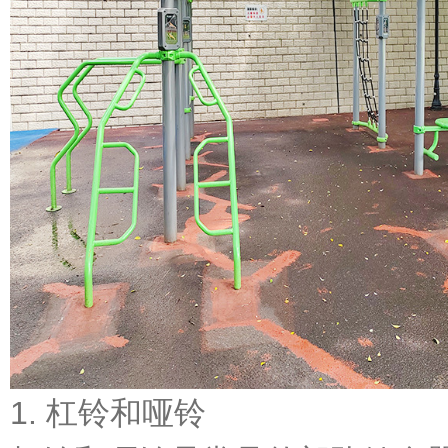
1. 杠铃和哑铃